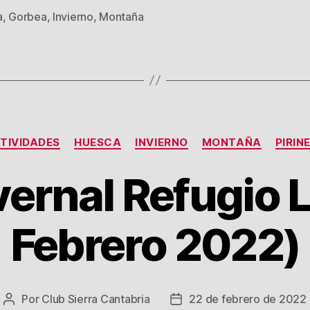
a
,
Gorbea
,
Invierno
,
Montaña
s
Categorías
TIVIDADES
HUESCA
INVIERNO
MONTAÑA
PIRIN
vernal Refugio 
Febrero 2022)
Por
Club Sierra Cantabria
22 de febrero de 2022
Autor
Fecha