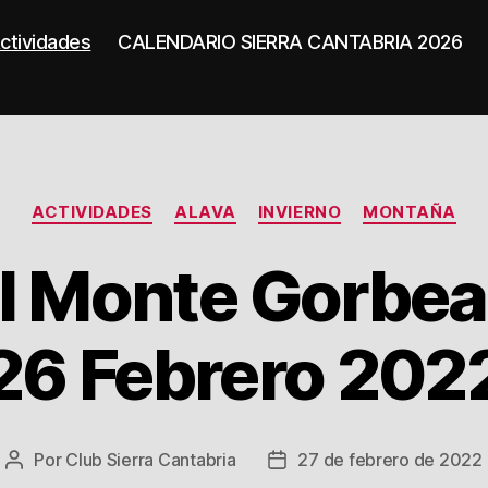
ctividades
CALENDARIO SIERRA CANTABRIA 2026
Categorías
ACTIVIDADES
ALAVA
INVIERNO
MONTAÑA
al Monte Gorbe
26 Febrero 202
Por
Club Sierra Cantabria
27 de febrero de 2022
Autor
Fecha
de
de