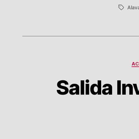
Alav
Etiqueta
AC
Salida In