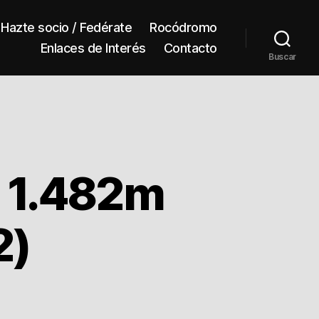
Hazte socio / Fedérate
Rocódromo
Enlaces de Interés
Contacto
Buscar
a 1.482m
2)