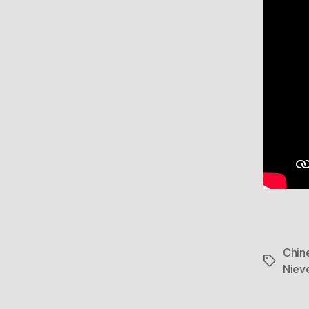
Chin
Etiqueta
Niev