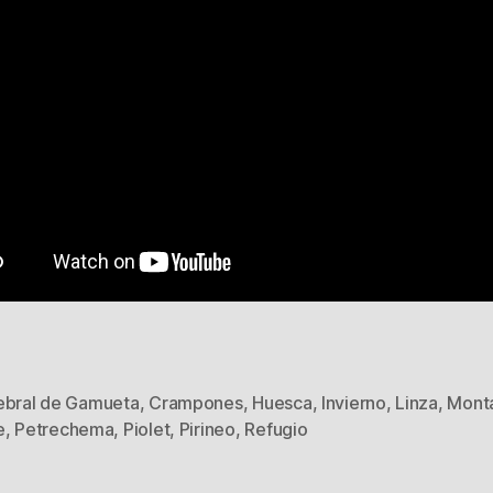
ebral de Gamueta
,
Crampones
,
Huesca
,
Invierno
,
Linza
,
Mont
s
e
,
Petrechema
,
Piolet
,
Pirineo
,
Refugio