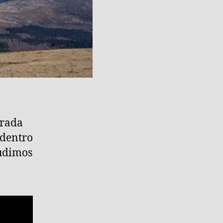
trada
 dentro
pudimos