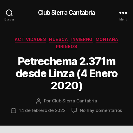
Club Sierra Cantabria
Buscar
Menú
Categorías
ACTIVIDADES
HUESCA
INVIERNO
MONTAÑA
PIRINEOS
Petrechema 2.371m
desde Linza (4 Enero
2020)
Por
Club Sierra Cantabria
Autor
de
en
14 de febrero de 2022
No hay comentarios
Fecha
la
Petr
de
entrada
2.37
la
desd
entrada