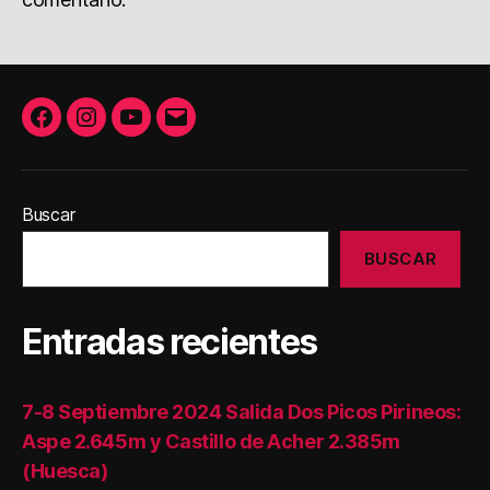
Facebook
Instagram
Youtube
Correo
electrónico
Buscar
BUSCAR
Entradas recientes
7-8 Septiembre 2024 Salida Dos Picos Pirineos:
Aspe 2.645m y Castillo de Acher 2.385m
(Huesca)