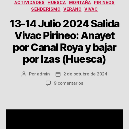
Categorías
ACTIVIDADES
HUESCA
MONTAÑA
PIRINEOS
SENDERISMO
VERANO
VIVAC
13-14 Julio 2024 Salida
Vivac Pirineo: Anayet
por Canal Roya y bajar
por Izas (Huesca)
Por
admin
2 de octubre de 2024
Autor
Fecha
de
de
en
9 comentarios
la
la
13-
entrada
entrada
14
Julio
2024
Salida
Vivac
Pirineo: