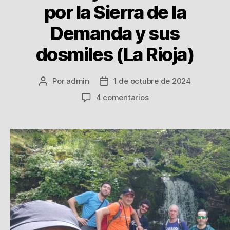
por la Sierra de la
Demanda y sus
dosmiles (La Rioja)
Por
admin
1 de octubre de 2024
Autor
Fecha
de
de
en
4 comentarios
la
la
18-
entrada
entrada
19
Mayo
2024
Salida
por
la
Sierra
de
la
Demanda