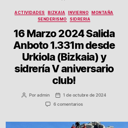
Categorías
ACTIVIDADES
BIZKAIA
INVIERNO
MONTAÑA
SENDERISMO
SIDRERIA
16 Marzo 2024 Salida
Anboto 1.331m desde
Urkiola (Bizkaia) y
sidrería V aniversario
club!
Por
admin
1 de octubre de 2024
Autor
Fecha
de
de
en
6 comentarios
la
la
16
entrada
entrada
Marzo
2024