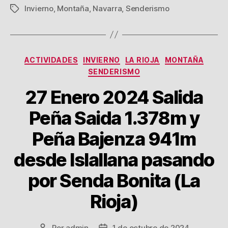
Invierno
,
Montaña
,
Navarra
,
Senderismo
Etiquetas
Categorías
ACTIVIDADES
INVIERNO
LA RIOJA
MONTAÑA
SENDERISMO
27 Enero 2024 Salida
Peña Saida 1.378m y
Peña Bajenza 941m
desde Islallana pasando
por Senda Bonita (La
Rioja)
Por
admin
1 de octubre de 2024