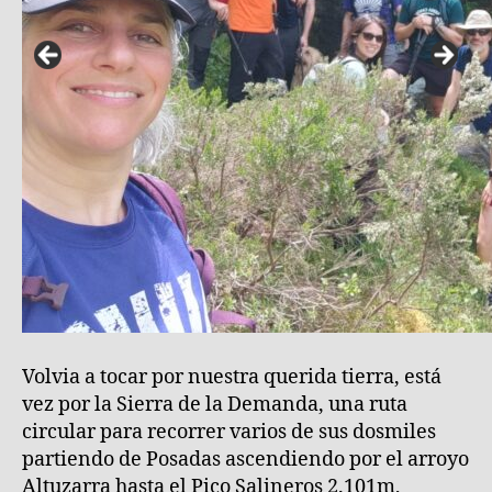
y
sus
dosmiles
(La
Rioja)
Volvia a tocar por nuestra querida tierra, está
vez por la Sierra de la Demanda, una ruta
circular para recorrer varios de sus dosmiles
partiendo de Posadas ascendiendo por el arroyo
Altuzarra hasta el Pico Salineros 2.101m,