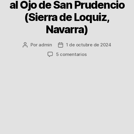
al Ojo de San Prudencio
(Sierra de Loquiz,
Navarra)
Por
admin
1 de octubre de 2024
Autor
Fecha
de
de
en
5 comentarios
la
la
24
entrada
entrada
Febrero
2024
Salida
al
Ojo
de
San
Prudencio
(Sierra
de
Loquiz,