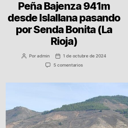
Peña Bajenza 941m
desde Islallana pasando
por Senda Bonita (La
Rioja)
Por
admin
1 de octubre de 2024
Autor
Fecha
de
de
en
5 comentarios
la
la
27
entrada
entrada
Enero
2024
Salida
Peña
Saida
1.378m
y
Peña
Bajenza