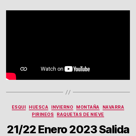
2023
Salida
Peñas
de
Aia,
sidrería
Astigarraga,
Jaizkibel
Categorías
ESQUI
HUESCA
INVIERNO
MONTAÑA
NAVARRA
PIRINEOS
RAQUETAS DE NIEVE
21/22 Enero 2023 Salida