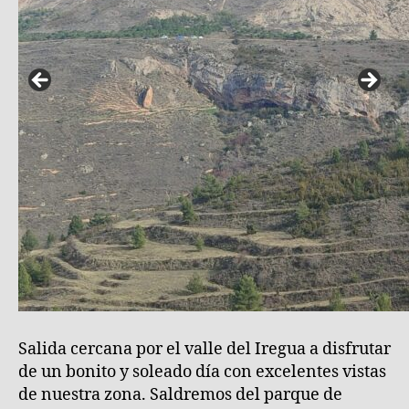
941m
desde
Islallana
pasando
por
Senda
Bonita
(La
Rioja)
Salida cercana por el valle del Iregua a disfrutar
de un bonito y soleado día con excelentes vistas
de nuestra zona. Saldremos del parque de