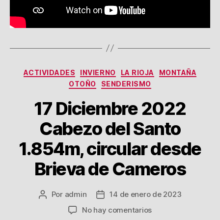
Sierra
de
Leyre
Categorías
ACTIVIDADES
INVIERNO
LA RIOJA
MONTAÑA
OTOÑO
SENDERISMO
17 Diciembre 2022
Cabezo del Santo
1.854m, circular desde
Brieva de Cameros
Por
admin
14 de enero de 2023
Autor
Fecha
de
de
en
No hay comentarios
la
la