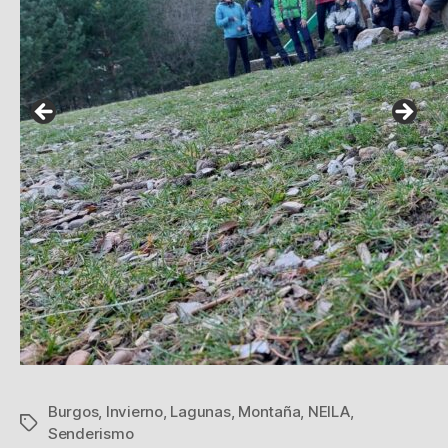
Neila
Burgos
,
Invierno
,
Lagunas
,
Montaña
,
NEILA
,
Etiquetas
Senderismo