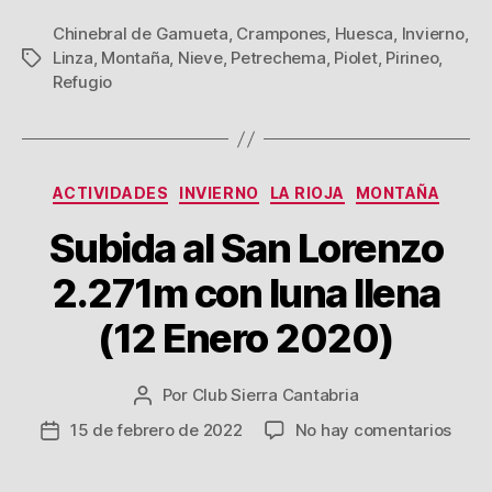
Chinebral de Gamueta
,
Crampones
,
Huesca
,
Invierno
,
Linza
,
Montaña
,
Nieve
,
Petrechema
,
Piolet
,
Pirineo
,
Etiquetas
Refugio
Categorías
ACTIVIDADES
INVIERNO
LA RIOJA
MONTAÑA
Subida al San Lorenzo
2.271m con luna llena
(12 Enero 2020)
Por
Club Sierra Cantabria
Autor
de
en
15 de febrero de 2022
No hay comentarios
Fecha
la
Subi
de
entrada
al
la