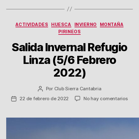
Categorías
ACTIVIDADES
HUESCA
INVIERNO
MONTAÑA
PIRINEOS
Salida Invernal Refugio
Linza (5/6 Febrero
2022)
Por
Club Sierra Cantabria
Autor
de
en
22 de febrero de 2022
No hay comentarios
Fecha
la
Salid
de
entrada
Inver
la
Refu
entrada
Linza
(5/6