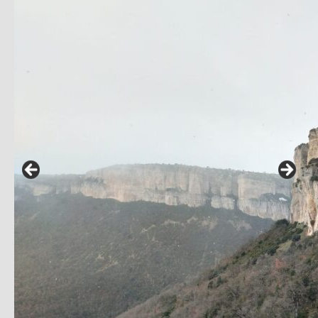
Salida
al
Ojo
de
San
Prudencio
(Sierra
de
Loquiz,
Navarra)