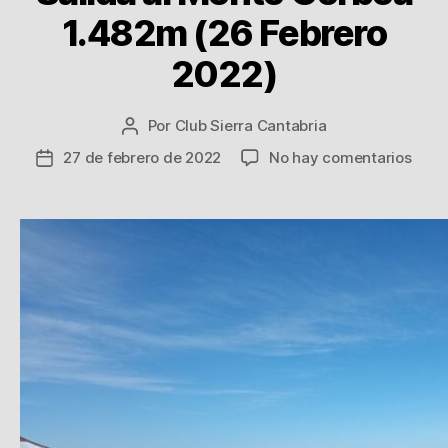
1.482m (26 Febrero
2022)
Por
Club Sierra Cantabria
Autor
de
en
27 de febrero de 2022
No hay comentarios
Fecha
la
Salid
de
entrada
al
la
Mont
entrada
Gorb
1.48
(26
Febr
2022