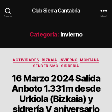
Club Sierra Cantabria
Buscar
Menú
Categoría:
Invierno
Categorías
ACTIVIDADES
BIZKAIA
INVIERNO
MONTAÑA
SENDERISMO
SIDRERIA
16 Marzo 2024 Salida
Anboto 1.331m desde
Urkiola (Bizkaia) y
sidrería V aniversario