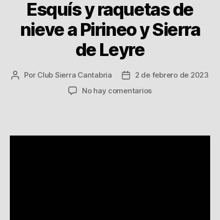
Esquís y raquetas de
nieve a Pirineo y Sierra
de Leyre
Por
Club Sierra Cantabria
2 de febrero de 2023
Autor
Fecha
de
de
en
No hay comentarios
la
la
21/22
entrada
entrada
Enero
2023
Salida
Esquís
y
raquetas
de
nieve
a
Pirineo
y