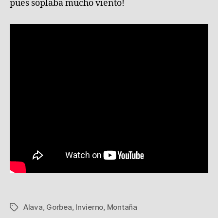
pues soplaba mucho viento!
Alava
,
Gorbea
,
Invierno
,
Montaña
Etiquetas