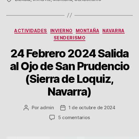
Categorías
ACTIVIDADES
INVIERNO
MONTAÑA
NAVARRA
SENDERISMO
24 Febrero 2024 Salida
al Ojo de San Prudencio
(Sierra de Loquiz,
Navarra)
Por
admin
1 de octubre de 2024
Autor
Fecha
de
de
en
5 comentarios
la
la
24
entrada
entrada
Febrero
2024