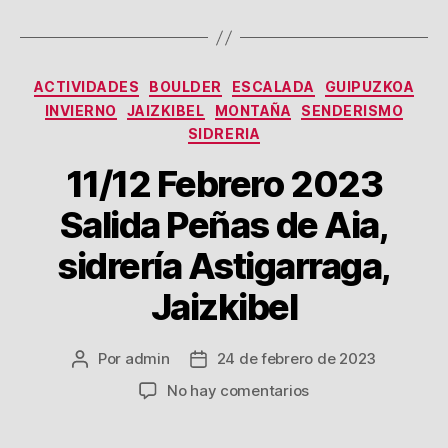
Categorías
ACTIVIDADES
BOULDER
ESCALADA
GUIPUZKOA
INVIERNO
JAIZKIBEL
MONTAÑA
SENDERISMO
SIDRERIA
11/12 Febrero 2023
Salida Peñas de Aia,
sidrería Astigarraga,
Jaizkibel
Por
admin
24 de febrero de 2023
Autor
Fecha
de
de
en
No hay comentarios
la
la
11/12
entrada
entrada
Febrero