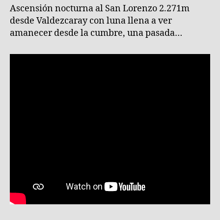
San
entrada
Ascensión nocturna al San Lorenzo 2.271m
Lore
desde Valdezcaray con luna llena a ver
2.27
amanecer desde la cumbre, una pasada…
con
luna
llena
(12
Ener
2020