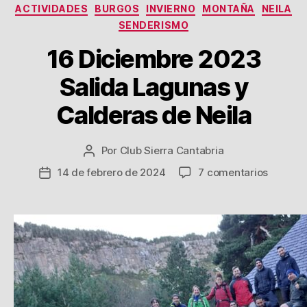
Categorías
ACTIVIDADES
BURGOS
INVIERNO
MONTAÑA
NEILA
SENDERISMO
16 Diciembre 2023
Salida Lagunas y
Calderas de Neila
Por
Club Sierra Cantabria
Autor
de
en
14 de febrero de 2024
7 comentarios
Fecha
la
16
de
entrada
Diciemb
la
2023
entrada
Salida
Laguna
y
Caldera
de