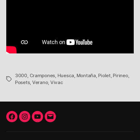
3000
,
Crampones
,
Huesca
,
Montaña
,
Piolet
,
Pirineo
,
Etiquetas
Posets
,
Verano
,
Vivac
Facebook
Instagram
Youtube
Correo
electrónico