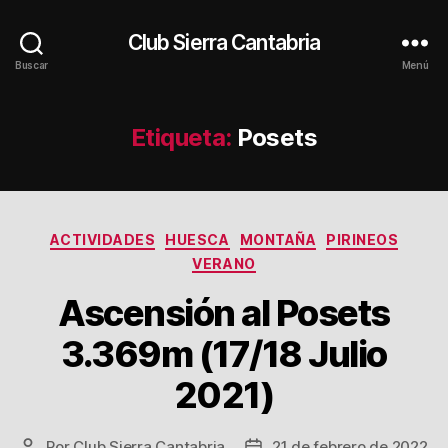
Club Sierra Cantabria
Buscar
Menú
Etiqueta:
Posets
Categorías
ACTIVIDADES
HUESCA
MONTAÑA
PIRINEOS
VERANO
Ascensión al Posets
3.369m (17/18 Julio
2021)
Por
Club Sierra Cantabria
21 de febrero de 2022
Autor
Fecha