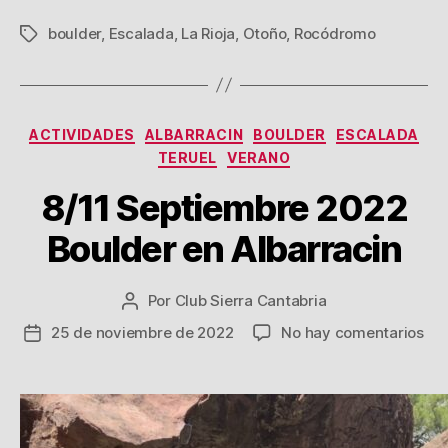
boulder
,
Escalada
,
La Rioja
,
Otoño
,
Rocódromo
Etiquetas
Categorías
ACTIVIDADES
ALBARRACIN
BOULDER
ESCALADA
TERUEL
VERANO
8/11 Septiembre 2022
Boulder en Albarracin
Por
Club Sierra Cantabria
Autor
de
en
25 de noviembre de 2022
No hay comentarios
Fecha
la
8/1
de
entrada
Sep
la
20
entrada
Bou
en