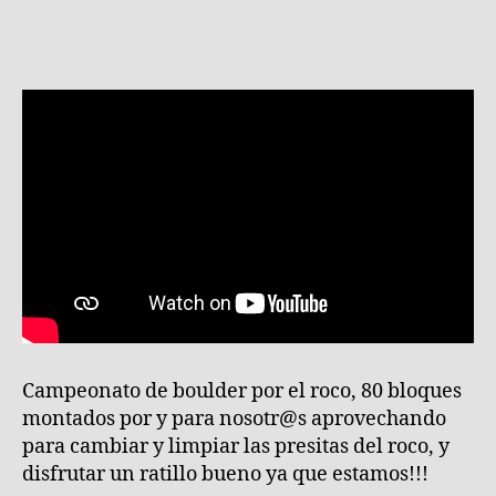
la
OK
de
entrada
BOULDE
la
FEST!
entrada
2023
Campeonato de boulder por el roco, 80 bloques
montados por y para nosotr@s aprovechando
para cambiar y limpiar las presitas del roco, y
disfrutar un ratillo bueno ya que estamos!!!