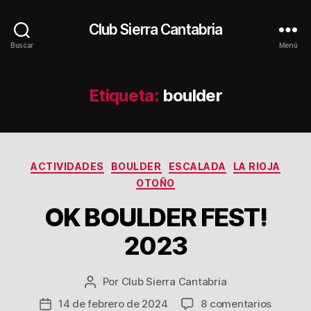
Club Sierra Cantabria
Buscar
Menú
Etiqueta:
boulder
Categorías
ACTIVIDADES
BOULDER
ESCALADA
LA RIOJA
OTOÑO
OK BOULDER FEST!
2023
Por
Club Sierra Cantabria
Autor
de
en
14 de febrero de 2024
8 comentarios
Fecha