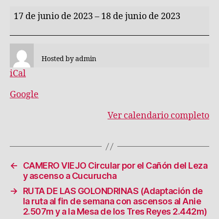
MONTAÑA
17 de junio de 2023
–
18 de junio de 2023
PALENTINA
(Ascensión
a
Hosted by
admin
dos
iCal
picos
de
Google
la
Ver calendario completo
zona
por
confirmar,
uno
←
CAMERO VIEJO Circular por el Cañón del Leza
el
y ascenso a Cucurucha
sábado
→
RUTA DE LAS GOLONDRINAS (Adaptación de
y
la ruta al fin de semana con ascensos al Anie
otro
2.507m y a la Mesa de los Tres Reyes 2.442m)